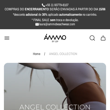
+55 11 93779-8107
COMPRAS DO
ENCERRAMENTO
SERÃO ENVIADAS À PARTIR DO DIA
15/06
*
desconto
adicional
de
30%
aplicado
automaticamente
no carrinho.
* FINAL SALE
sem
troca e devolução.
laura@ammobeachwear.com
Loja
Gavet
o
do
logotipo"
carrinh
/
Home
ANGEL COLLECTION
ANGEL COLLECTION